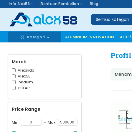
Info Alex58
Bantuan Pembelian
Blog
Semua kategori
Kategori
ALUMINIUM INNOVATION
ACP /
Profi
Merek
Alexindo
Menamp
Alex58
Inkalum
YKKAP
Price Range
-
Min
Max