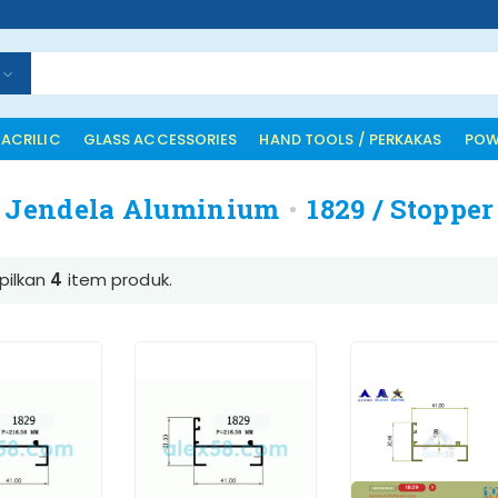
 ACRILIC
GLASS ACCESSORIES
HAND TOOLS / PERKAKAS
POW
l Jendela Aluminium
1829 / Stoppe
ilkan
4
item produk.