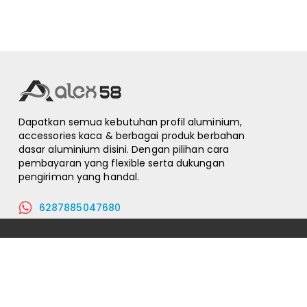
Dapatkan semua kebutuhan profil aluminium,
accessories kaca & berbagai produk berbahan
dasar aluminium disini. Dengan pilihan cara
pembayaran yang flexible serta dukungan
pengiriman yang handal.
6287885047680
shop@alex58.com
© 2026
.
Alex58.
All Rights Reserved
Syarat & Ketentuan