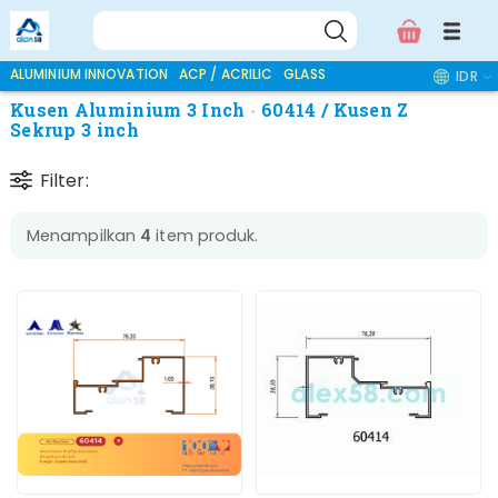
ALUMINIUM INNOVATION
ACP / ACRILIC
GLASS ACCESSORIES
IDR
Kusen Aluminium 3 Inch
60414 / Kusen Z
Sekrup 3 inch
Filter:
Menampilkan
4
item produk.