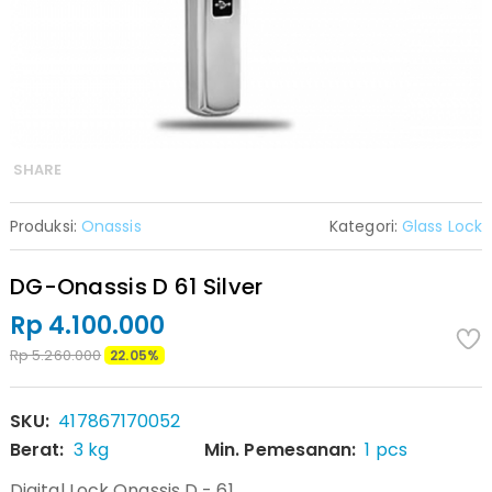
SHARE
Produksi:
Onassis
Kategori:
Glass Lock
DG-Onassis D 61 Silver
Rp 4.100.000
Rp 5.260.000
22.05%
SKU:
417867170052
Berat:
3 kg
Min. Pemesanan:
1 pcs
Digital Lock Onassis D - 61