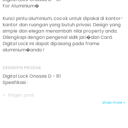
For Aluminium�
Kunci pintu aluminium, cocok untuk dipakai di kantor-
kantor dan ruangan yang butuh privasi. Design yang
simple dan elegan menambah nilai property anda.
Dilengkapi dengan pengenal sidik jari�dan Card.
Digital Lock ini dapat dipasang pada frame
aluminium�anda !
DESKRIPSI PRODUK
Digital Lock Onassis D - 61
Spesifikasi :
Finger print
Mifare Card
Mechanical Key
Garansi Mesin 1 tahun, Garansi service 3�tahun