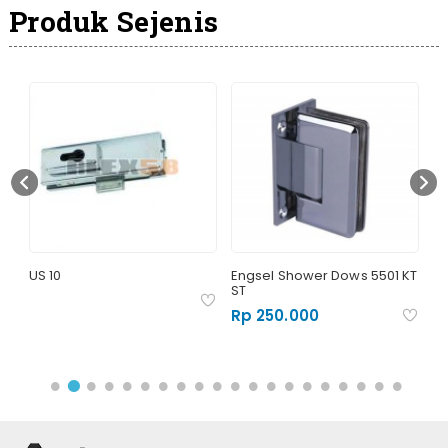
Produk Sejenis
US 10
Engsel Shower Dows 5501 KT
En
ST
D
Rp 250.000
R