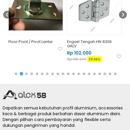
Floor Pivot / Pivot Lantai
Engsel Tengah HN 8306
Ka
GALV
Rp 102.000
Rp 145.000
29.66%
Dapatkan semua kebutuhan profil aluminium, accessories
kaca & berbagai produk berbahan dasar aluminium disini.
Dengan pilihan cara pembayaran yang flexible serta
dukungan pengiriman yang handal.