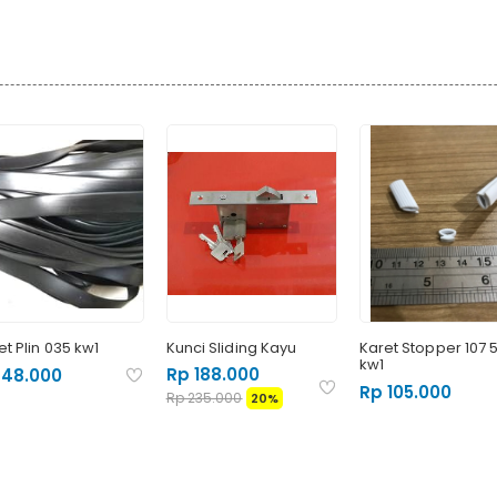
Satuan : 1 Pasang (2pcs)
et Plin 035 kw1
Kunci Sliding Kayu
Karet Stopper 107 
kw1
Rp 188.000
 48.000
Rp 105.000
Rp 235.000
20%