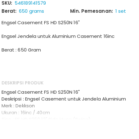
SKU:
546189141579
Berat:
650 grams
Min. Pemesanan:
1 set
Engsel Casement FS HD S250N 16"
Engsel Jendela untuk Aluminium Casement 16inc
Berat : 650 Gram
DESKRIPSI PRODUK
Engsel Casement FS HD S250N 16"
Deskripsi : Engsel Casement untuk Jendela Aluminium
Merk : Dekkson
Ukuran : 16inc / 40cm
Tipe : FS HD S250 12" Side Hung (Swing)
Material : Stainless Steel SUS 304 - Deluxe