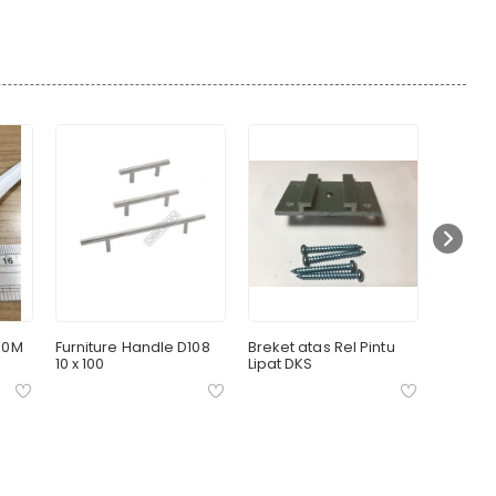
50M
Furniture Handle D108
Breket atas Rel Pintu
PP Dow
10 x 100
Lipat DKS