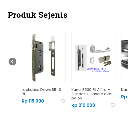
Produk Sejenis
ent
Lockcase Dows 8540
Kunci 8530 RL Alfiro +
Kar
 inch
RL
Silinder + Handle oval
Rp
polos
Rp 115.000
Rp 210.000