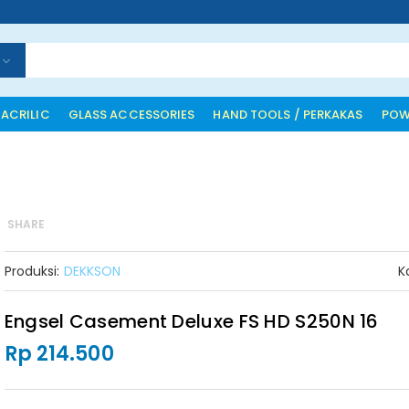
 ACRILIC
GLASS ACCESSORIES
HAND TOOLS / PERKAKAS
POW
SHARE
Produksi:
DEKKSON
K
Engsel Casement Deluxe FS HD S250N 16
Rp 214.500