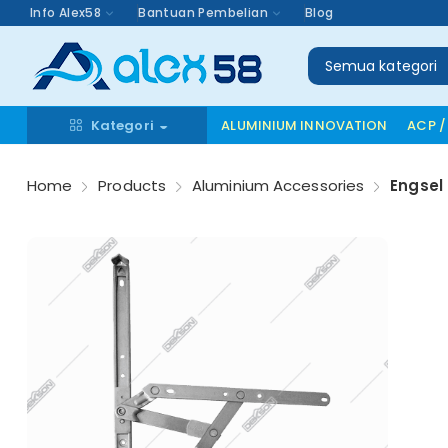
Info Alex58
Bantuan Pembelian
Blog
Semua kategori
Kategori
ALUMINIUM INNOVATION
ACP /
Home
Products
Aluminium Accessories
Engsel