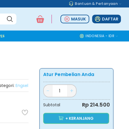
Bantuan & Pertanyaan
MASUK
DAFTAR
ER TOOLS
ALUMINIUM ACCESSORIES
SAFETY TOOLS
INDONESIA - IDR
COMMOD
Atur Pembelian Anda
ategori:
Engsel
Rp 214.500
Subtotal
+ KERANJANG