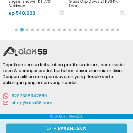
Engsel shower KT 7701
Glass Clip Dows 21 PSS KK
PT
Dekkson
Tebal
Rp 540.000
Dapatkan semua kebutuhan profil aluminium, accessories
kaca & berbagai produk berbahan dasar aluminium disini.
Dengan pilihan cara pembayaran yang flexible serta
dukungan pengiriman yang handal.
6287885047680
shop@alex58.com
© 2026
.
Alex58.
+ KERANJANG