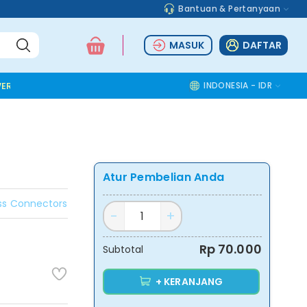
Bantuan & Pertanyaan
MASUK
DAFTAR
ER TOOLS
ALUMINIUM ACCESSORIES
SAFETY TOOLS
INDONESIA - IDR
COMMOD
Atur Pembelian Anda
ss Connectors
Rp 70.000
Subtotal
+ KERANJANG