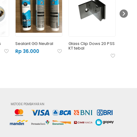
s
Sealant GG Neutral
Glass Clip Dows 20 PSS
Patch Fi
KT tebal
Rp 40
Rp 36.000
Rp 480.
METODE PEMBAYARAN