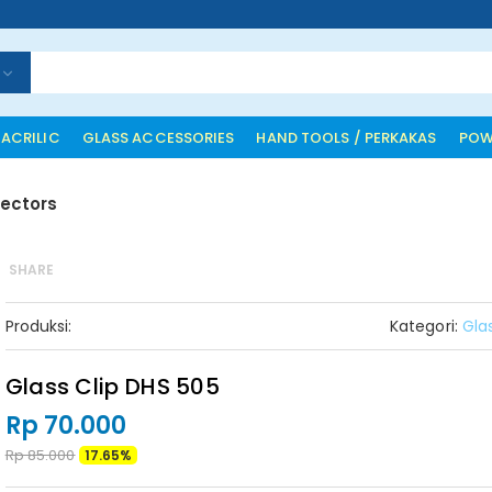
 ACRILIC
GLASS ACCESSORIES
HAND TOOLS / PERKAKAS
POW
ectors
SHARE
Produksi:
Kategori:
Gla
Glass Clip DHS 505
Rp 70.000
Rp 85.000
17.65%