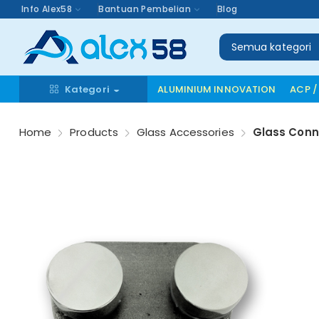
Info Alex58
Bantuan Pembelian
Blog
Semua kategori
Kategori
ALUMINIUM INNOVATION
ACP /
Home
Products
Glass Accessories
Glass Conn