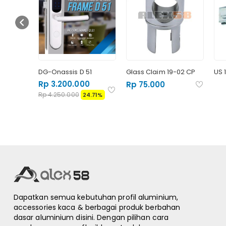
s 10 PSS
DG-Onassis D 51
Glass Claim 19-02 CP
US 
Rp 3.200.000
Rp 75.000
Rp 4.250.000
24.71%
Dapatkan semua kebutuhan profil aluminium,
accessories kaca & berbagai produk berbahan
dasar aluminium disini. Dengan pilihan cara