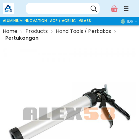
ALUMINIUM INNOVATION
ACP / ACRILIC
GLASS ACCESSORIES
IDR
Home
Products
Hand Tools / Perkakas
Pertukangan