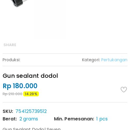
SHARE
Produksi:
Kategori:
Pertukangan
Gun sealant dodol
Rp 180.000
Rp 210.000
14.29%
SKU:
754125739512
Berat:
2 grams
Min. Pemesanan:
1 pcs
Gun Sealant Dodol Seven