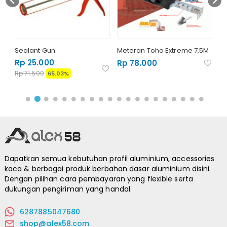
Sealant Gun
Meteran Toho Extreme 7,5M
Gr
A
Rp 25.000
Rp 78.000
R
Rp 71.500
65.03%
Dapatkan semua kebutuhan profil aluminium, accessories
kaca & berbagai produk berbahan dasar aluminium disini.
Dengan pilihan cara pembayaran yang flexible serta
dukungan pengiriman yang handal.
6287885047680
shop@alex58.com