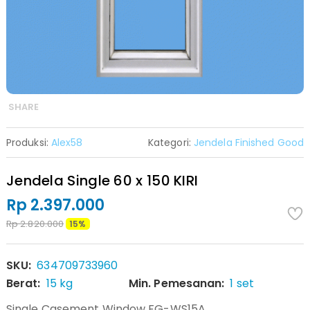
SHARE
Produksi:
Alex58
Kategori:
Jendela Finished Good
Jendela Single 60 x 150 KIRI
Rp 2.397.000
Rp 2.820.000
15%
SKU:
634709733960
Berat:
15 kg
Min. Pemesanan:
1 set
Single Casement Window FG-WS15A