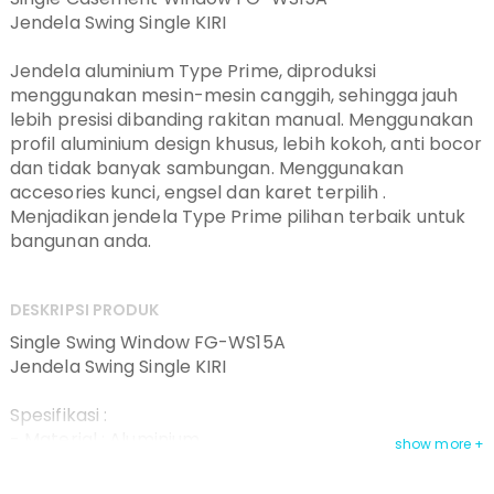
Jendela Swing Single KIRI
Jendela aluminium Type Prime, diproduksi
menggunakan mesin-mesin canggih, sehingga jauh
lebih presisi dibanding rakitan manual. Menggunakan
profil aluminium design khusus, lebih kokoh, anti bocor
dan tidak banyak sambungan. Menggunakan
accesories kunci, engsel dan karet terpilih .
Menjadikan jendela Type Prime pilihan terbaik untuk
bangunan anda.
DESKRIPSI PRODUK
Single Swing Window FG-WS15A
Jendela Swing Single KIRI
Spesifikasi :
- Material : Aluminium
- Warna : PC White
- Ukuran kusen : 3 inch dengan double layer