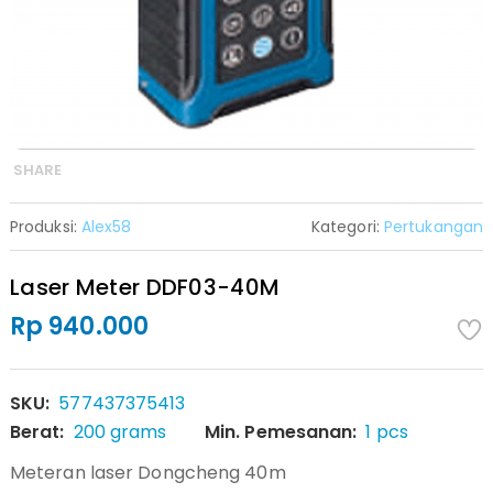
SHARE
Produksi:
Alex58
Kategori:
Pertukangan
Laser Meter DDF03-40M
Rp 940.000
SKU:
577437375413
Berat:
200 grams
Min. Pemesanan:
1 pcs
Meteran laser Dongcheng 40m