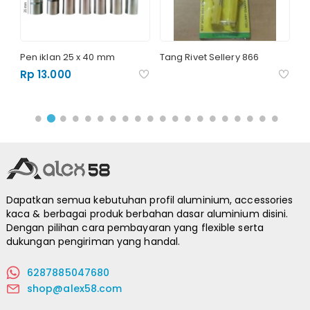
Pen iklan 25 x 40 mm
Tang Rivet Sellery 866
Pe
Rp 13.000
R
Dapatkan semua kebutuhan profil aluminium, accessories
kaca & berbagai produk berbahan dasar aluminium disini.
Dengan pilihan cara pembayaran yang flexible serta
dukungan pengiriman yang handal.
6287885047680
shop@alex58.com