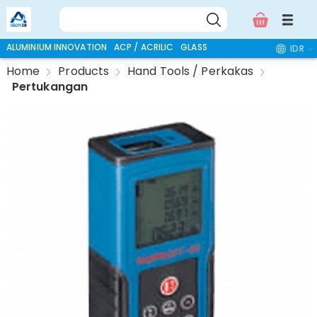
ALUMINIUM INNOVATION
ACP / ACRILIC
GLASS ACCESSORIES
IDR
Home
Products
Hand Tools / Perkakas
Pertukangan