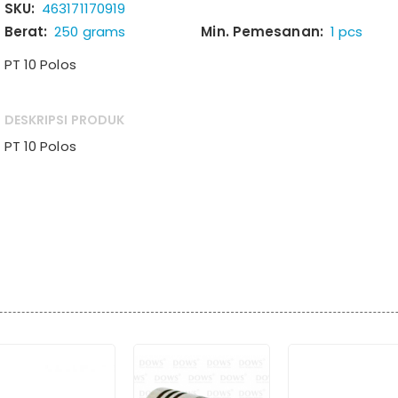
SKU:
463171170919
Berat:
250 grams
Min. Pemesanan:
1 pcs
PT 10 Polos
DESKRIPSI PRODUK
PT 10 Polos