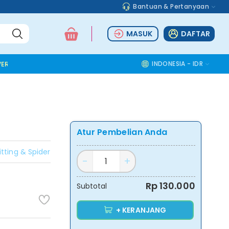
Bantuan & Pertanyaan
MASUK
DAFTAR
ER TOOLS
ALUMINIUM ACCESSORIES
SAFETY TOOLS
INDONESIA - IDR
COMMOD
Atur Pembelian Anda
itting & Spider
Rp 130.000
Subtotal
+ KERANJANG