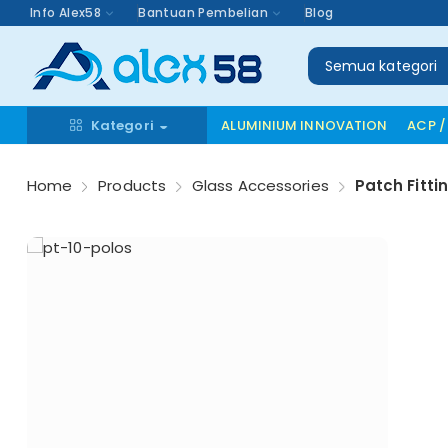
Info Alex58
Bantuan Pembelian
Blog
Semua kategori
Kategori
ALUMINIUM INNOVATION
ACP /
Home
Products
Glass Accessories
Patch Fitti