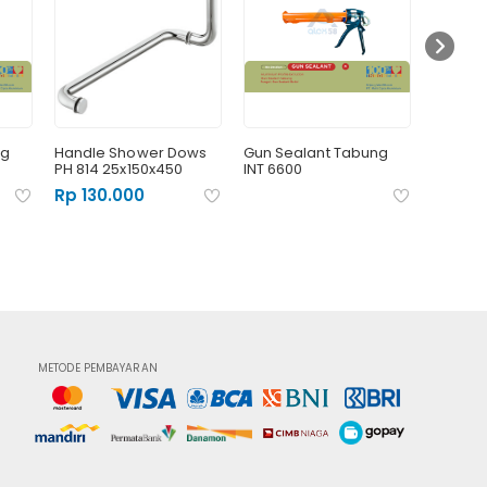
ng
Handle Shower Dows
Gun Sealant Tabung
Glass C
PH 814 25x150x450
INT 6600
KK
Rp 130.000
METODE PEMBAYARAN