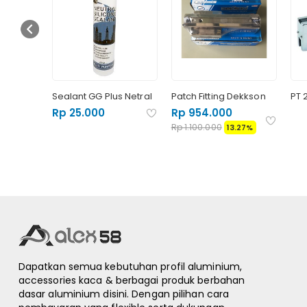
 KK 180
Sealant GG Plus Netral
Patch Fitting Dekkson
PT 
Rp 954.000
Rp 25.000
Rp 1.100.000
13.27%
Dapatkan semua kebutuhan profil aluminium,
accessories kaca & berbagai produk berbahan
dasar aluminium disini. Dengan pilihan cara