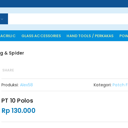
 ACRILIC
GLASS ACCESSORIES
HAND TOOLS / PERKAKAS
POW
ng & Spider
SHARE
Produksi:
Alex58
Kategori:
Patch F
PT 10 Polos
Rp 130.000