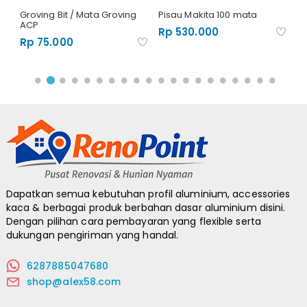
Groving Bit / Mata Groving
Pisau Makita 100 mata
Se
ACP
10
Rp 530.000
Rp 75.000
R
Dapatkan semua kebutuhan profil aluminium, accessories
kaca & berbagai produk berbahan dasar aluminium disini.
Dengan pilihan cara pembayaran yang flexible serta
dukungan pengiriman yang handal.
6287885047680
shop@alex58.com