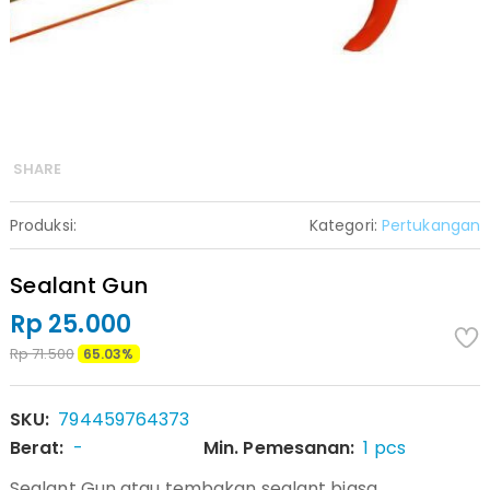
SHARE
Produksi:
Kategori:
Pertukangan
Sealant Gun
Rp 25.000
Rp 71.500
65.03%
SKU:
794459764373
Berat:
-
Min. Pemesanan:
1 pcs
Sealant Gun atau tembakan sealant biasa