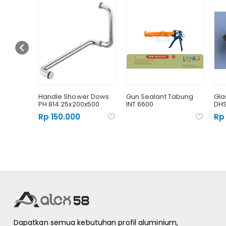
amping
Handle Shower Dows
Gun Sealant Tabung
Gla
PH 814 25x200x500
INT 6600
DHS
Rp 150.000
Rp
Dapatkan semua kebutuhan profil aluminium,