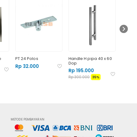
o
PT 24 Polos
Handle H pipa 40 x 60
Patch F
Dop
Rp 95
Rp 32.000
Rp 195.000
Rp 1.100
Rp 300.000
35%
METODE PEMBAYARAN