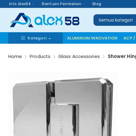
Info Alex58
Bantuan Pembelian
Blog
Semua kategori
Kategori
ALUMINIUM INNOVATION
ACP /
Home
Products
Glass Accessories
Shower Hin