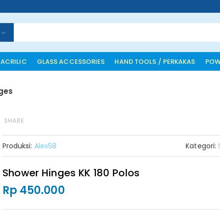
 ACRILIC
GLASS ACCESSORIES
HAND TOOLS / PERKAKAS
POW
ges
SHARE
Produksi:
Alex58
Kategori:
Shower Hinges KK 180 Polos
Rp 450.000