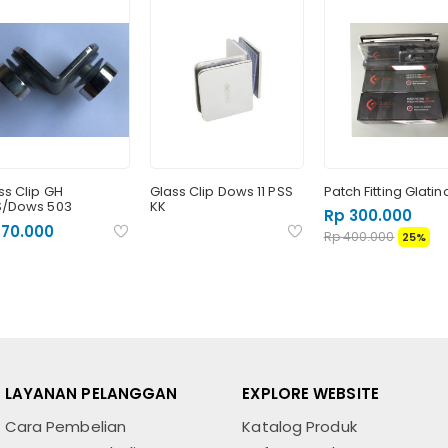
ss Clip GH
Glass Clip Dows 11 PSS
Patch Fitting Glatin
/Dows 503
KK
Rp 300.000
 70.000
Rp 400.000
25%
LAYANAN PELANGGAN
EXPLORE WEBSITE
Cara Pembelian
Katalog Produk