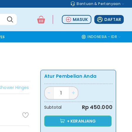
Bantuan & Pertanyaan
MASUK
DAFTAR
ER TOOLS
ALUMINIUM ACCESSORIES
SAFETY TOOLS
INDONESIA - IDR
COMMOD
Atur Pembelian Anda
Shower Hinges
Rp 450.000
Subtotal
+ KERANJANG