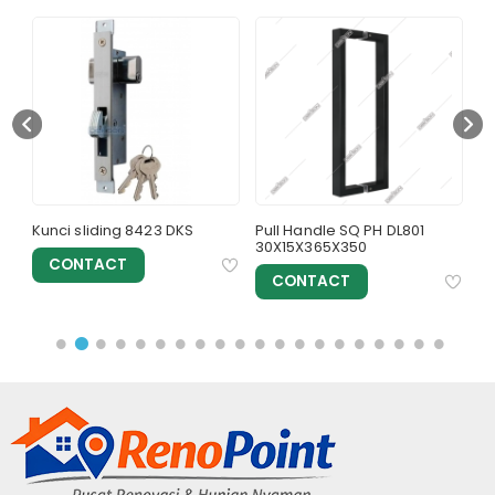
Kunci sliding 8423 DKS
Pull Handle SQ PH DL801
Ro
30X15X365X350
Ga
CONTACT
CONTACT