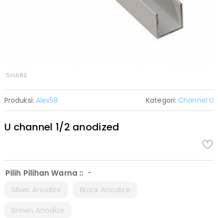
SHARE
Produksi:
Alex58
Kategori:
Channel U
U channel 1/2 anodized
-
Pilih Pilihan Warna ::
Silver Anodize
Black Anodize
Brown Anodize