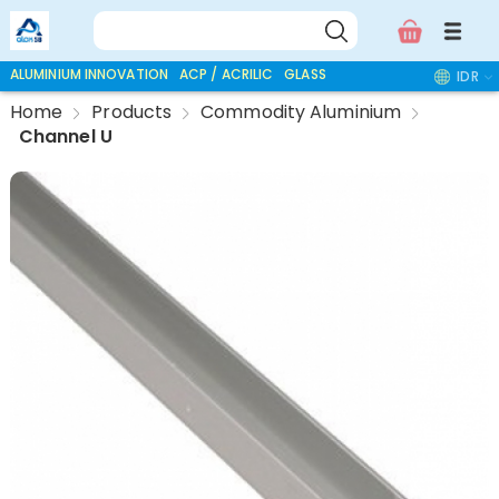
ALUMINIUM INNOVATION
ACP / ACRILIC
GLASS ACCESSORIES
IDR
Home
Products
Commodity Aluminium
Channel U