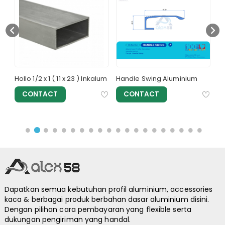
m
Hollo 1/2 x 1 ( 11 x 23 ) Inkalum
Handle Swing Aluminium
Ho
Al
CONTACT
CONTACT
Dapatkan semua kebutuhan profil aluminium, accessories
kaca & berbagai produk berbahan dasar aluminium disini.
Dengan pilihan cara pembayaran yang flexible serta
dukungan pengiriman yang handal.