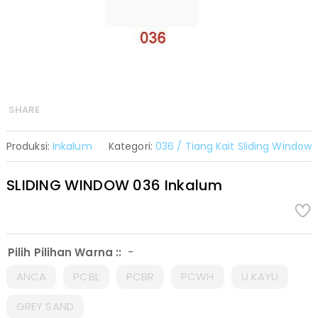
SHARE
Produksi:
Inkalum
Kategori:
036 / Tiang Kait Sliding Window
SLIDING WINDOW 036 Inkalum
-
Pilih Pilihan Warna ::
ANCA
PCBL
PCBR
PCWH
U KAYU
GREY SAND