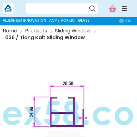
ALUMINIUM INNOVATION
ACP / ACRILIC
GLASS ACCESSORIES
IDR
Home
Products
Sliding Window
036 / Tiang Kait Sliding Window