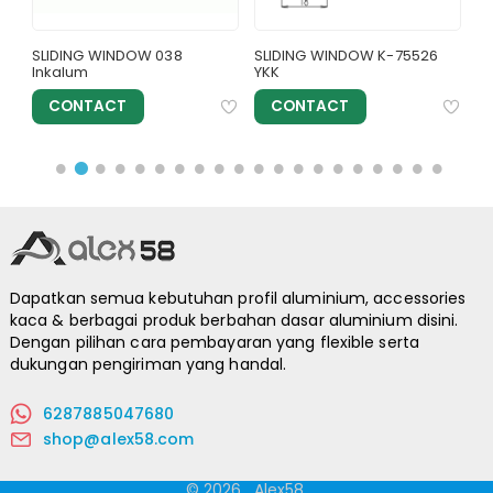
SLIDING WINDOW 038
SLIDING WINDOW K-75526
SL
Inkalum
YKK
CONTACT
CONTACT
Dapatkan semua kebutuhan profil aluminium, accessories
kaca & berbagai produk berbahan dasar aluminium disini.
Dengan pilihan cara pembayaran yang flexible serta
dukungan pengiriman yang handal.
6287885047680
shop@alex58.com
© 2026
.
Alex58.