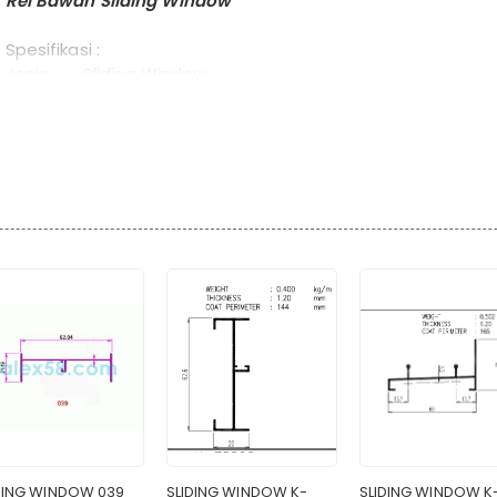
Rel Bawah Sliding Window
Spesifikasi :
Jenis : Sliding Window
Fungsi : Rel Atas Sliding
Produk : Alex58
Tebal : 0,9 mm
Dimensi : 59.20 mm X 35.00 mm X 6 m
Berat : 2.160 kg / btg
Protect : bening berlabel Alex58
Packing : colly karung utk luar kota
DING WINDOW 039
SLIDING WINDOW K-
SLIDING WINDOW K