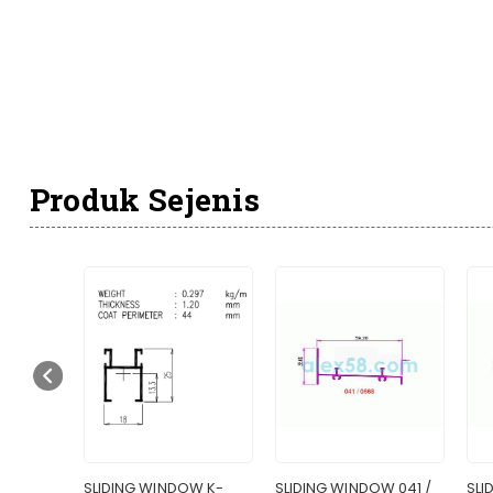
Produk Sejenis
OW 038
SLIDING WINDOW K-
SLIDING WINDOW 041 /
SLI