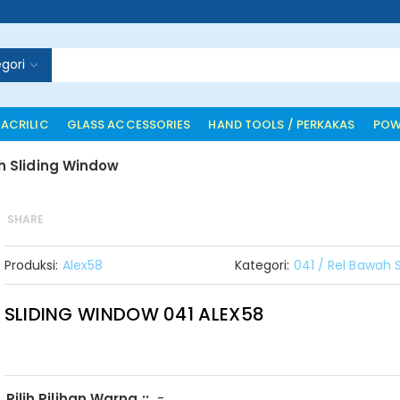
gori
 ACRILIC
GLASS ACCESSORIES
HAND TOOLS / PERKAKAS
POW
h Sliding Window
SHARE
Produksi:
Alex58
Kategori:
041 / Rel Bawah 
SLIDING WINDOW 041 ALEX58
-
Pilih Pilihan Warna ::