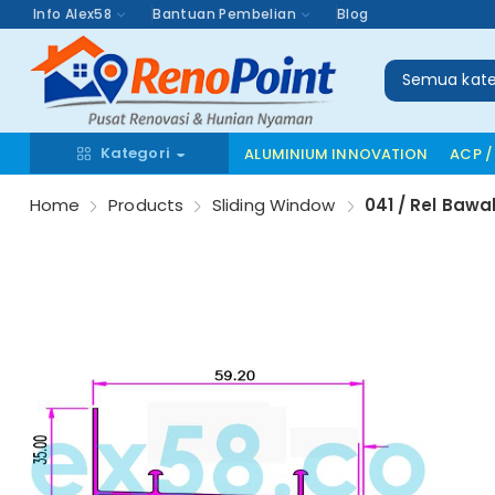
Info Alex58
Bantuan Pembelian
Blog
Semua kate
Kategori
ALUMINIUM INNOVATION
ACP /
Home
Products
Sliding Window
041 / Rel Bawa