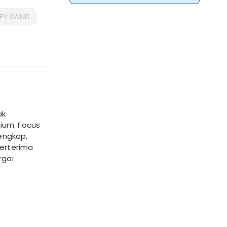
EY SAND
ak
ium. Focus
lengkap,
berterima
rgai