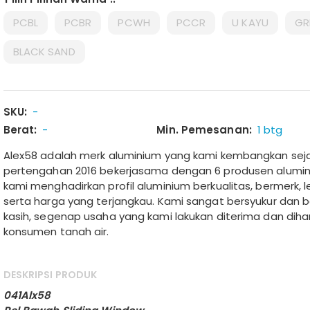
PCBL
PCBR
PCWH
PCCR
U KAYU
GR
BLACK SAND
SKU:
-
Berat:
-
Min. Pemesanan:
1 btg
Alex58 adalah merk aluminium yang kami kembangkan sej
pertengahan 2016 bekerjasama dengan 6 produsen alumin
kami menghadirkan profil aluminium berkualitas, bermerk, 
serta harga yang terjangkau. Kami sangat bersyukur dan 
kasih, segenap usaha yang kami lakukan diterima dan diha
konsumen tanah air.
DESKRIPSI PRODUK
041Alx58