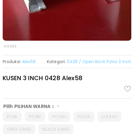
SHARE
Produksi:
Alex58
Kategori:
0428 / Open Back Polos 3 Inch
KUSEN 3 INCH 0428 Alex58
-
Pilih PILIHAN WARNA ::
PCBL
PCBR
PCWH
PCCR
U KAYU
GREY SAND
BLACK SAND