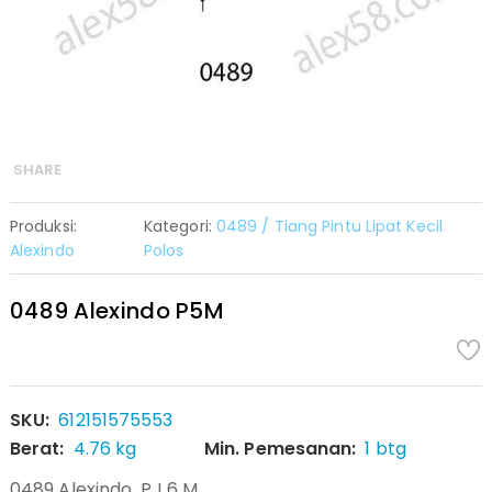
SHARE
Produksi:
Kategori:
0489 / Tiang Pintu Lipat Kecil
Alexindo
Polos
0489 Alexindo P5M
SKU:
612151575553
Berat:
4.76 kg
Min. Pemesanan:
1 btg
0489 Alexindo PJ 6 M