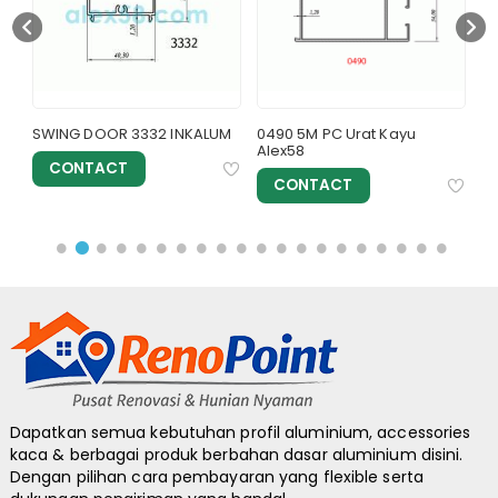
SWING DOOR 3332 INKALUM
0490 5M PC Urat Kayu
S
Alex58
P
CONTACT
CONTACT
Dapatkan semua kebutuhan profil aluminium, accessories
kaca & berbagai produk berbahan dasar aluminium disini.
Dengan pilihan cara pembayaran yang flexible serta