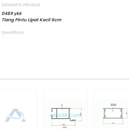
DESKRIPSI PRODUK
0489 ykk
Tiang Pintu Lipat Kecil 6cm
Spesifikasi :
Fungsi : Tiang Pintu
Dimensi : 60.00 mm x 34.00 mm x 6 Meter
Berat : 4.776 kg / batang
Protect : YKK
Warna : TW002, YB1C, YS1, YS1C, YK1C
Packing : Colly untuk Pengiriman Luar Kota