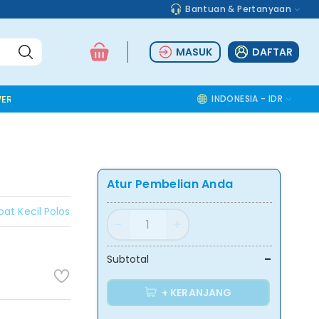
Bantuan & Pertanyaan
MASUK
DAFTAR
ER TOOLS
ALUMINIUM ACCESSORIES
SAFETY TOOLS
INDONESIA - IDR
COMMOD
Atur Pembelian Anda
pat Kecil Polos
-
Subtotal
+ KERANJANG