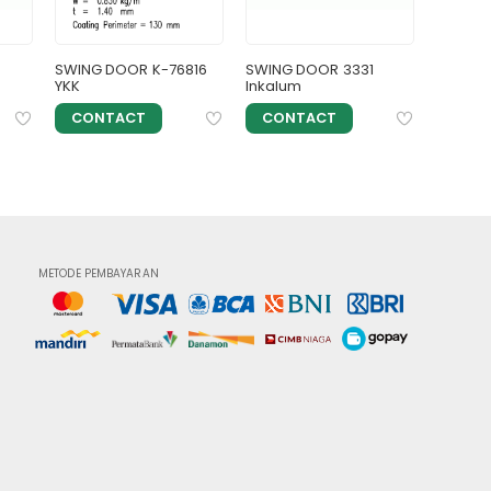
SWING DOOR K-76816
SWING DOOR 3331
SWING 
YKK
Inkalum
Alexind
CONTACT
CONTACT
CON
METODE PEMBAYARAN