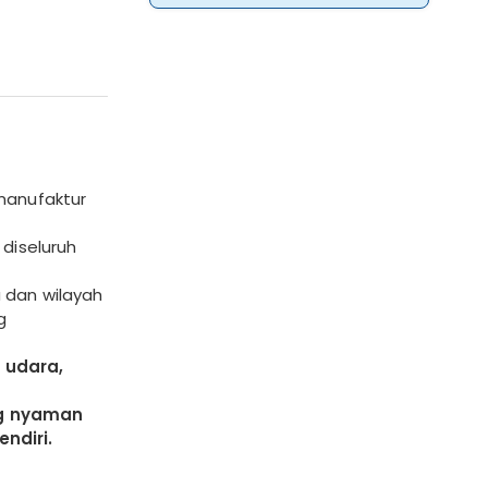
manufaktur
 diseluruh
 dan wilayah
g
 udara,
ng nyaman
ndiri.