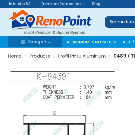
Info Alex58
Bantuan Pembelian
Blog
Semua kate
Kategori
ALUMINIUM INNOVATION
ACP /
Home
Products
Profil Pintu Aluminium
0489 / T