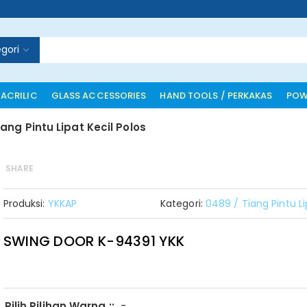
gori
 ACRILIC
GLASS ACCESSORIES
HAND TOOLS / PERKAKAS
POW
iang Pintu Lipat Kecil Polos
SHARE
Produksi:
YKKAP
Kategori:
0489 / Tiang Pintu Li
SWING DOOR K-94391 YKK
-
Pilih Pilihan Warna ::