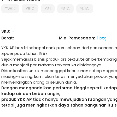
TW02
YB1C
YS1
YS1C
YK1C
SKU:
-
Berat:
-
Min. Pemesanan:
1 btg
YKK AP berdiri sebagai anak perusahaan dari perusahaan 
zipper pada tahun 1957.
Sejak memasuki bisnis produk arsitektur,telah berkembang
dunia menjadi perusahaan terkemuka dibidangnya.
Didedikasikan untuk menanggapi kebutuhan setiap negara
masing-masing, kami akan terus menyediakan produk yan
menyenangkan orang di seluruh dunia.
Dengan mengandalkan performa tinggi seperti kedap
kedap air dan beban angin,
produk YKK AP tidak hanya mewujudkan ruangan ya
tetapi juga meningkatkan daya tahan bangunan itu se