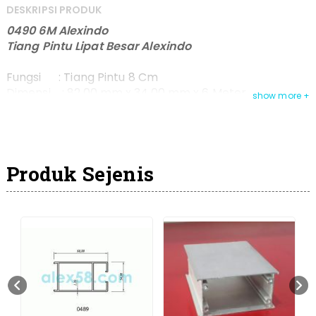
DESKRIPSI PRODUK
0490 6M Alexindo
Tiang Pintu Lipat Besar Alexindo
Fungsi : Tiang Pintu 8 Cm
Dimensi : 82.00 mm x 34.00 mm x 6 Meter
Berat : 5.490 kg / batang
Protect : Alexindo
Warna : ANCA , ANBL , ANBR , PCWH & PC EBONY
Packing : Colly untuk Pengiriman Luar Kota
Produk Sejenis
Note :
- Alexindo juga menyediakan ukuran ketebalan
berbeda untuk profil ini, mulai 1 - 1,3 mm
- Terdapat opsi inden produksi dengan warna khusus
namun tetap berprotect Alexindo jika volume
mencukupi
- Untuk pertanyaan lebih lanjut silahkan hub :
087885047680 - 081513379880