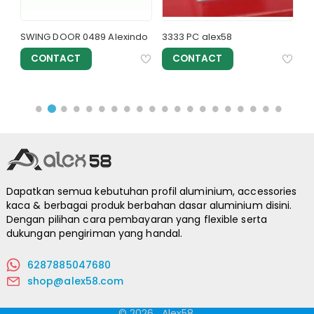
K
SWING DOOR 0489 Alexindo
3333 PC alex58
S
CONTACT
CONTACT
Dapatkan semua kebutuhan profil aluminium, accessories
kaca & berbagai produk berbahan dasar aluminium disini.
Dengan pilihan cara pembayaran yang flexible serta
dukungan pengiriman yang handal.
6287885047680
shop@alex58.com
© 2026
.
Alex58.