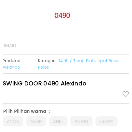
SHARE
Produksi:
Kategori:
0490 / Tiang Pintu Lipat Besar
Alexindo
Polos
SWING DOOR 0490 Alexindo
-
Pilih Pilihan warna ::
ANCA
ANBR
ANBL
PCWH
EBONY