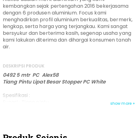
kembangkan sejak pertengahan 2016 bekerjasama
dengan 6 produsen aluminium. Focus kami
menghadirkan profil aluminium berkualitas, bermerk,
lengkap, serta harga yang terjangkau. Kami sangat
bersyukur dan berterima kasih, segenap usaha yang
kami lakukan diterima dan dihargai konsumen tanah
air.
DESKRIPSI PRODUK
0492 5 mtr PC Alex58
Tiang Pintu Lipat Besar Stopper PC White
Spesifikasi :
Fungsi : Tiang pintu
Dimensi : 34 mm x 82 mm x 5 m
Tebal : 1,3 mm
Warna : PC
Berat : 5,874 kg / btg
Produk Sejenis
Portect : Protect alex58