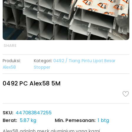
SHARE
Produksi:
Kategori:
0492 / Tiang Pintu Lipat Besar
Alex58
Stopper
0492 PC Alex58 5M
SKU:
447083847255
Berat:
5.87 kg
Min. Pemesanan:
1 btg
Alex58 adalah merk aluminium yang kami