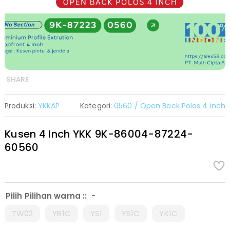
SHARE
Produksi:
YKKAP
Kategori:
0560 / Open Back Polos 4 inch
Kusen 4 Inch YKK 9K-86004-87224-
60560
-
Pilih Pilihan warna ::
TW02
YB1C
YS1
YS1C
YK1C