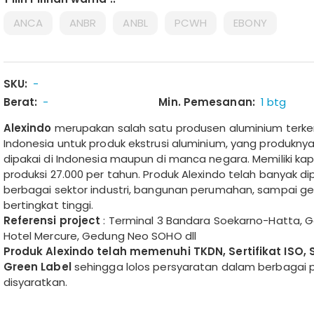
ANCA
ANBR
ANBL
PCWH
EBONY
SKU:
-
Berat:
-
Min. Pemesanan:
1 btg
Alexindo
merupakan salah satu produsen aluminium terk
Indonesia untuk produk ekstrusi aluminium, yang produkny
dipakai di Indonesia maupun di manca negara. Memiliki ka
produksi 27.000 per tahun. Produk Alexindo telah banyak dip
berbagai sektor industri, bangunan perumahan, sampai g
bertingkat tinggi.
Referensi project
: Terminal 3 Bandara Soekarno-Hatta, 
Hotel Mercure, Gedung Neo SOHO dll
Produk Alexindo telah memenuhi TKDN, Sertifikat ISO, S
Green Label
sehingga lolos persyaratan dalam berbagai 
disyaratkan.