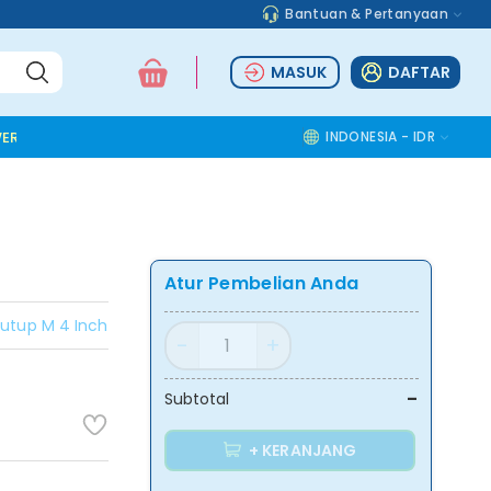
Bantuan & Pertanyaan
MASUK
DAFTAR
ER TOOLS
ALUMINIUM ACCESSORIES
SAFETY TOOLS
INDONESIA - IDR
COMMOD
Atur Pembelian Anda
Tutup M 4 Inch
-
Subtotal
+ KERANJANG