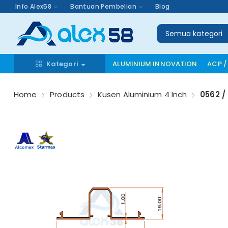
Info Alex58
Bantuan Pembelian
Blog
Semua kategori
Kategori
ALUMINIUM INNOVATION
ACP /
Home
Products
Kusen Aluminium 4 Inch
0562 /