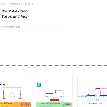
DESKRIPSI PRODUK
0562 Alexindo
Tutup M 4 Inch
Spesifikasi :
Fungsi : Tutup M kusen kaca mati
Dimensi : 19 mm x 77,46 mm x 6 m
Berat : 2.064 kg / batang
Tebal : 1.00mm
Protect : Alexindo
Warna : ANCA, ANBR, ANBL, PCWH & PC EBONY
Packing : Colly untuk Pengiriman Luar Kota