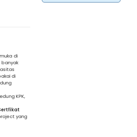
emuka di
a banyak
pasitas
akai di
edung
Gedung KPK,
ertfikat
project yang