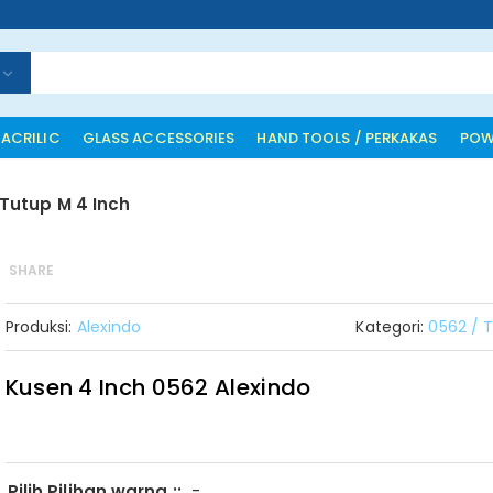
 ACRILIC
GLASS ACCESSORIES
HAND TOOLS / PERKAKAS
POW
 Tutup M 4 Inch
SHARE
Produksi:
Alexindo
Kategori:
0562 / 
Kusen 4 Inch 0562 Alexindo
-
Pilih Pilihan warna ::