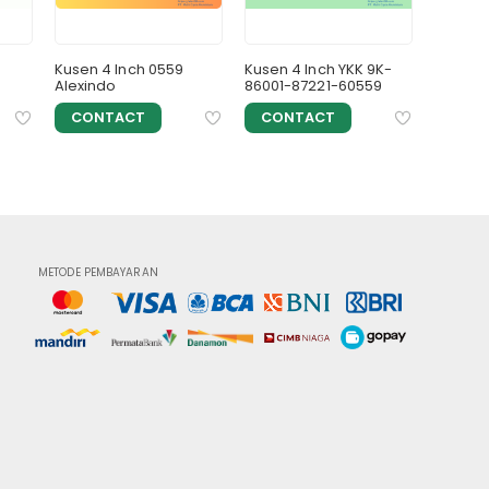
Kusen 4 Inch 0559
Kusen 4 Inch YKK 9K-
KUSEN 
Alexindo
86001-87221-60559
ALEX58
CONTACT
CONTACT
CON
METODE PEMBAYARAN