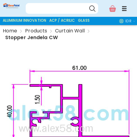
ALUMINIUM INNOVATION
ACP / ACRILIC
GLASS ACCESSORIES
IDR
Home
Products
Curtain Wall
Stopper Jendela CW