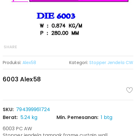
SHARE
Produksi:
Alex58
Kategori:
Stopper Jendela CW
6003 Alex58
SKU:
794399961724
Berat:
5.24 kg
Min. Pemesanan:
1 btg
6003 PC AW
Stopper jendela tampak frame curtain wall