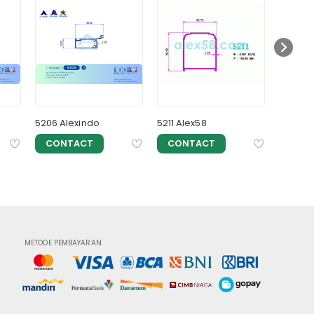
5206 Alexindo
5211 Alex58
5203 Al
CONTACT
CONTACT
CON
METODE PEMBAYARAN