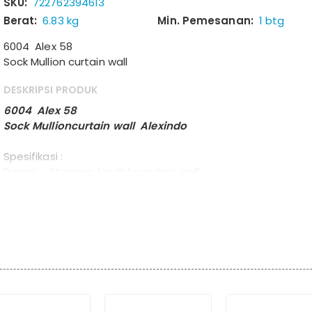
SKU:
722762394613
Berat:
6.83 kg
Min. Pemesanan:
1 btg
6004 Alex 58
Sock Mullion curtain wall
DESKRIPSI PRODUK
6004 Alex 58
Sock Mullioncurtain wall Alexindo
Spesifikasi :
Fungsi : Stopper Jendela curtain wall
Warna : Silver anodized ,PC White
Dimensi : 48,8 mm x 36,6 mm x 6 m
Tebal : 4 mm
Berat : 6,828 kg / batang
Protect : Protect Alex 58
Produksi: PT. Multi Cipta Aluminium