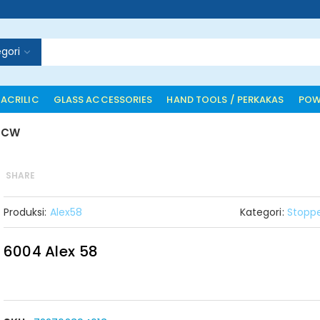
gori
 ACRILIC
GLASS ACCESSORIES
HAND TOOLS / PERKAKAS
POW
a CW
SHARE
Produksi:
Alex58
Kategori:
Stopp
6004 Alex 58