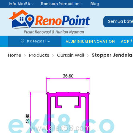
Info Alex58
Bantuan Pembelian
Blog
Semua kate
Kategori
ALUMINIUM INNOVATION
ACP /
Home
Products
Curtain Wall
Stopper Jendel