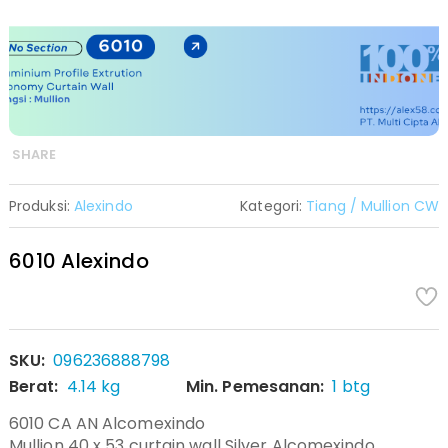
SHARE
Produksi:
Alexindo
Kategori:
Tiang / Mullion CW
6010 Alexindo
SKU:
096236888798
Berat:
4.14 kg
Min. Pemesanan:
1 btg
6010 CA AN Alcomexindo
Mullion 40 x 53 curtain wall Silver Alcomexindo