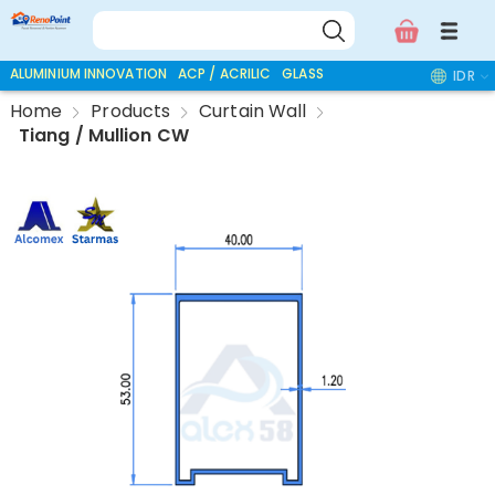
ALUMINIUM INNOVATION
ACP / ACRILIC
GLASS ACCESSORIES
IDR
Home
Products
Curtain Wall
Tiang / Mullion CW