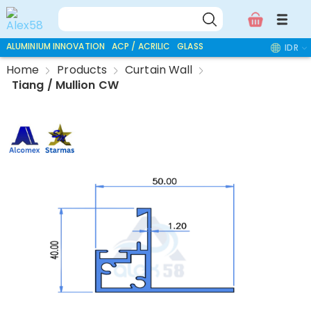
ALUMINIUM INNOVATION
ACP / ACRILIC
GLASS ACCESSORIES
IDR
Home
Products
Curtain Wall
Tiang / Mullion CW