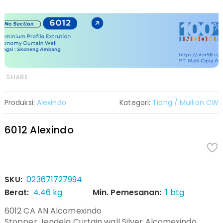
SHARE
Produksi:
Alexindo
Kategori:
Tiang / Mullion CW
6012 Alexindo
SKU:
023671727994
Berat:
4.46 kg
Min. Pemesanan:
1 btg
6012 CA AN Alcomexindo
Stopper Jendela Curtain wall Silver Alcomexindo