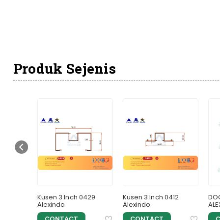
Produk Sejenis
60414
Kusen 3 Inch 0429
Kusen 3 Inch 0412
DOO
Alexindo
Alexindo
ALE
CONTACT
CONTACT