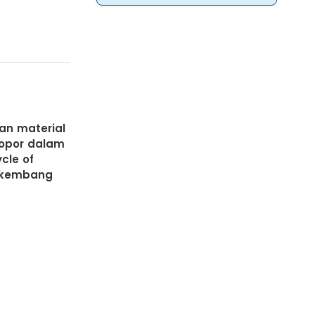
an material
elopor dalam
cle of
erkembang