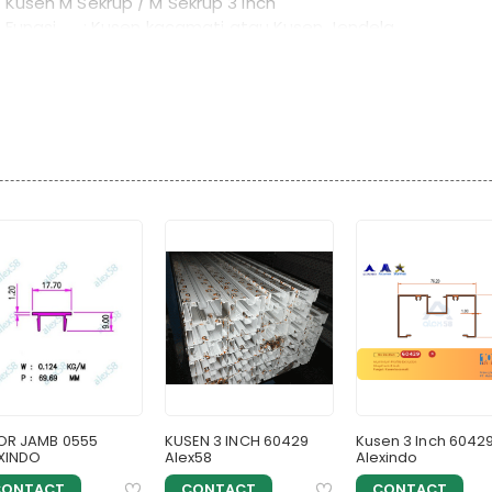
Kusen M Sekrup / M Sekrup 3 Inch
Fungsi : Kusen kacamati atau Kusen Jendela
Dimensi : 35,00 mm x 70.00 mm x 6 Meter
Berat : 3.522 kg / batang
Protect : YKK
Warna :TW002, YB1C, YS1, YS1C, YK1C
Packing : Colly untuk Pengiriman Luar Kota
R JAMB 0555
KUSEN 3 INCH 60429
Kusen 3 Inch 6042
XINDO
Alex58
Alexindo
CONTACT
CONTACT
CONTACT