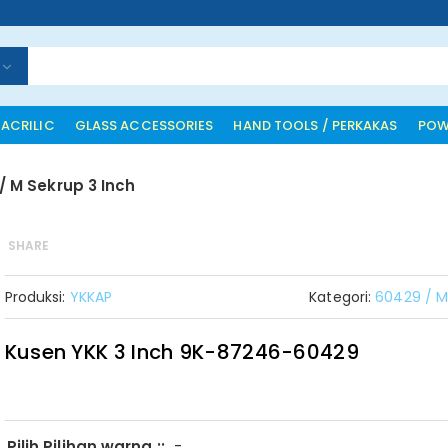
 ACRILIC
GLASS ACCESSORIES
HAND TOOLS / PERKAKAS
POW
/ M Sekrup 3 Inch
SHARE
Produksi:
YKKAP
Kategori:
60429 / M
Kusen YKK 3 Inch 9K-87246-60429
-
Pilih Pilihan warna ::