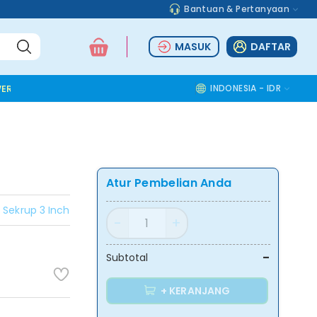
Bantuan & Pertanyaan
MASUK
DAFTAR
ER TOOLS
ALUMINIUM ACCESSORIES
SAFETY TOOLS
INDONESIA - IDR
COMMOD
Atur Pembelian Anda
 Sekrup 3 Inch
-
Subtotal
+ KERANJANG