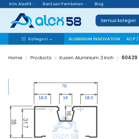
Info Alex58
Bantuan Pembelian
Blog
Semua kategori
Kategori
ALUMINIUM INNOVATION
ACP /
Home
Products
Kusen Aluminium 3 Inch
60429 