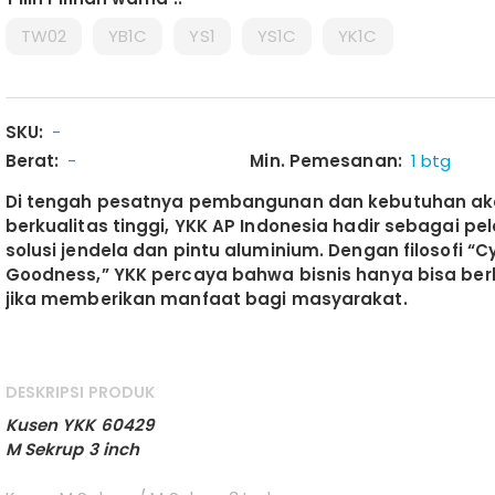
TW02
YB1C
YS1
YS1C
YK1C
SKU:
-
Berat:
-
Min. Pemesanan:
1 btg
Di tengah pesatnya pembangunan dan kebutuhan ak
berkualitas tinggi, YKK AP Indonesia hadir sebagai p
solusi jendela dan pintu aluminium. Dengan filosofi “Cy
Goodness,” YKK percaya bahwa bisnis hanya bisa b
jika memberikan manfaat bagi masyarakat.
DESKRIPSI PRODUK
Kusen YKK 60429
M Sekrup 3 inch