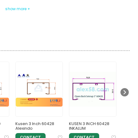
9
Kusen 3 Inch 60428
KUSEN 3 INCH 60428
Kusen 3
Alexindo
INKALUM
Alexind
CONTACT
CONTACT
CON