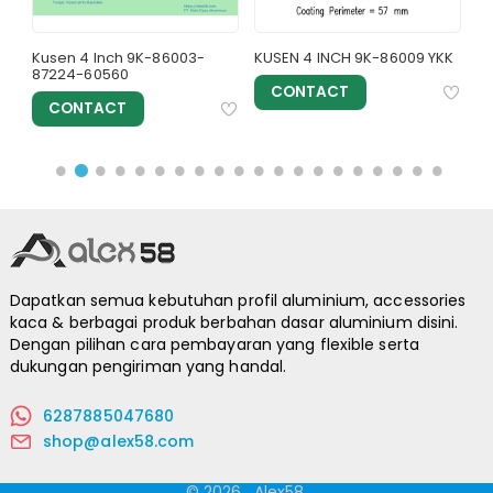
- Untuk pertanyaan lebih lanjut silahkan hub :
087885047680 - 081513379880
7-
Kusen 4 Inch 9K-86003-
KUSEN 4 INCH 9K-86009 YKK
Ku
87224-60560
CONTACT
CONTACT
Dapatkan semua kebutuhan profil aluminium, accessories
kaca & berbagai produk berbahan dasar aluminium disini.
Dengan pilihan cara pembayaran yang flexible serta
dukungan pengiriman yang handal.
6287885047680
shop@alex58.com
© 2026
.
Alex58.