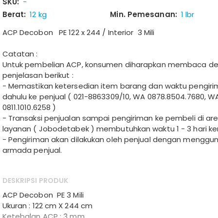
SKU:
-
Berat:
12 kg
Min. Pemesanan:
1 lbr
ACP Decobon PE 122 x 244 / Interior 3 Mili
Catatan :
Untuk pembelian ACP, konsumen diharapkan membaca den
penjelasan berikut :
- Memastikan ketersedian item barang dan waktu pengirim
dahulu ke penjual ( 021-8863309/10, WA 0878.8504.7680, 
0811.1010.6258 )
- Transaksi penjualan sampai pengiriman ke pembeli di ar
layanan ( Jobodetabek ) membutuhkan waktu 1 - 3 hari ker
- Pengiriman akan dilakukan oleh penjual dengan menggu
armada penjual.
DESKRIPSI PRODUK
ACP Decobon PE 3 Mili
Ukuran : 122 cm X 244 cm
Ketebalan ACP : 3 mm