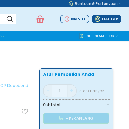
Bantuan & Pertanyaan
MASUK
DAFTAR
ER TOOLS
ALUMINIUM ACCESSORIES
SAFETY TOOLS
INDONESIA - IDR
COMMOD
Atur Pembelian Anda
ACP Decobond
Stock banyak
-
Subtotal
+ KERANJANG