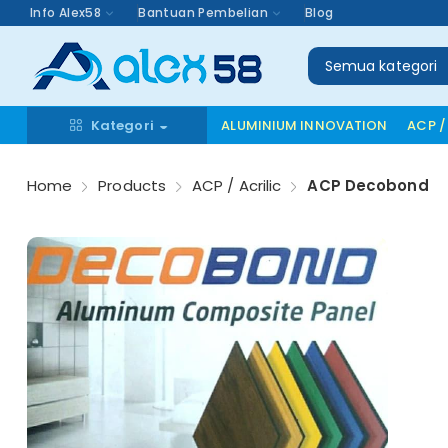
Info Alex58
Bantuan Pembelian
Blog
Semua kategori
Kategori
ALUMINIUM INNOVATION
ACP /
Home
Products
ACP / Acrilic
ACP Decobond