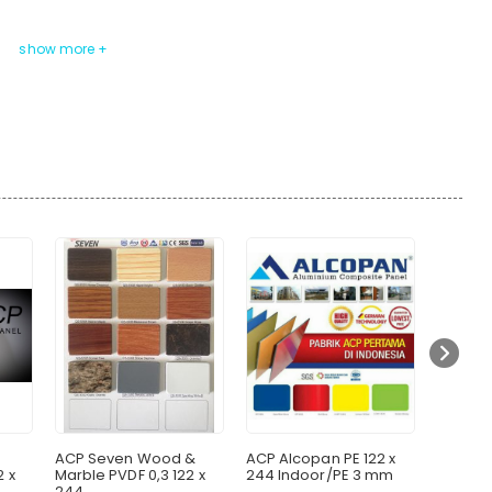
ACP Seven Wood &
ACP Alcopan PE 122 x
ACP Sev
2 x
Marble PVDF 0,3 122 x
244 Indoor/PE 3 mm
Brush P
244
244