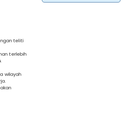
gan teliti
an terlebih
WA
ea wilayah
ja.
nakan