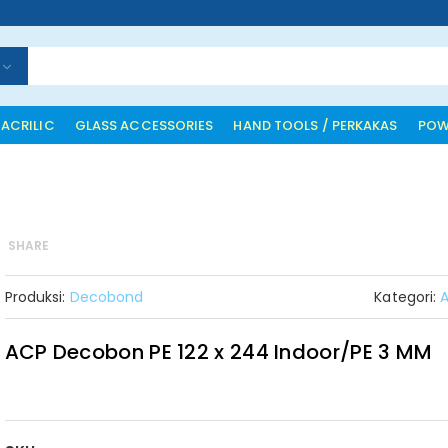
 ACRILIC
GLASS ACCESSORIES
HAND TOOLS / PERKAKAS
POW
SHARE
Produksi:
Decobond
Kategori:
ACP Decobon PE 122 x 244 Indoor/PE 3 MM