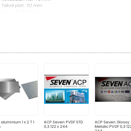
Tebal plat : 0,1 mm
Jenis : PE / Interior
Warna : dop dan glossy
Berat : 9 kg / lembar
 aluminium 1 x 2 T 1
ACP Seven PVDF STD
ACP Seven Glossy
m
0,3 122 x 244
Metalic PVDF 0,3 12
244