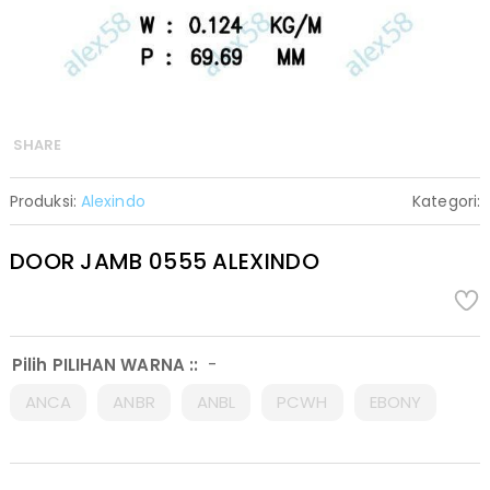
SHARE
Produksi:
Alexindo
Kategori:
DOOR JAMB 0555 ALEXINDO
-
Pilih PILIHAN WARNA ::
ANCA
ANBR
ANBL
PCWH
EBONY