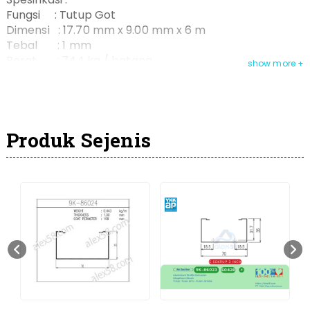
Fungsi : Tutup Got
Dimensi : 17.70 mm x 9.00 mm x 6 m
Tebal : 1 mm
Berat : 744 kg / batang
Warna : ANCA, ANBR, ANBL, PC White, PC Ebony
Protect : Alexindo
Packing : Colly Untuk Pengiriman Luar Kota
Produk Sejenis