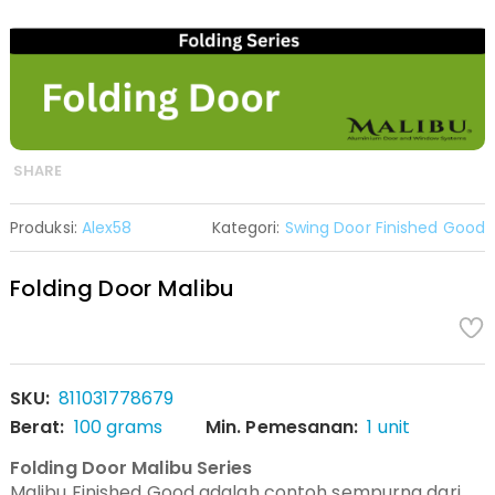
SHARE
Produksi:
Alex58
Kategori:
Swing Door Finished Good
Folding Door Malibu
SKU:
811031778679
Berat:
100 grams
Min. Pemesanan:
1 unit
Folding Door Malibu Series
Malibu Finished Good adalah contoh sempurna dari