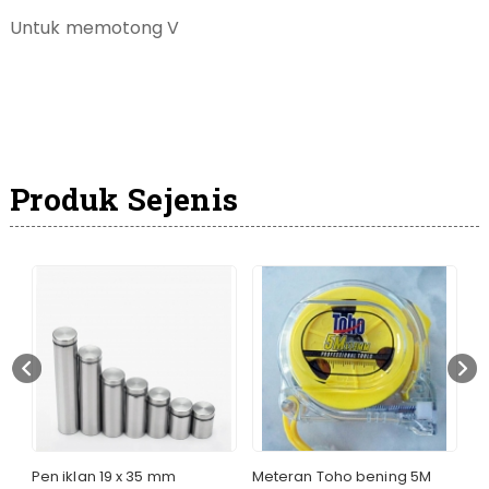
Untuk memotong V
Produk Sejenis
Pen iklan 19 x 35 mm
Meteran Toho bening 5M
Se