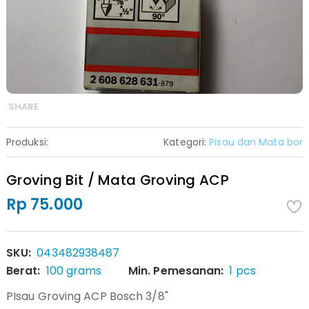
SHARE
Produksi:
Kategori:
Pisau dan Mata bor
Groving Bit / Mata Groving ACP
Rp 75.000
SKU:
043482938487
Berat:
100 grams
Min. Pemesanan:
1 pcs
PIsau Groving ACP Bosch 3/8"