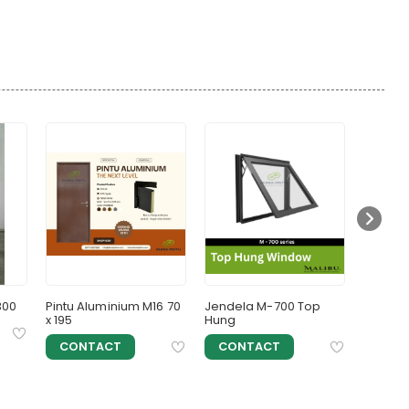
an rumah
300
Pintu Aluminium M16 70
Jendela M-700 Top
Jendela
x 195
Hung
KANAN
CONTACT
CONTACT
CON