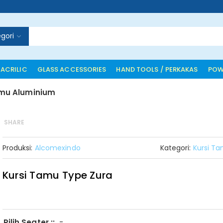
gori
 ACRILIC
GLASS ACCESSORIES
HAND TOOLS / PERKAKAS
POW
amu Aluminium
SHARE
Produksi:
Alcomexindo
Kategori:
Kursi T
Kursi Tamu Type Zura
-
Pilih Seater ::