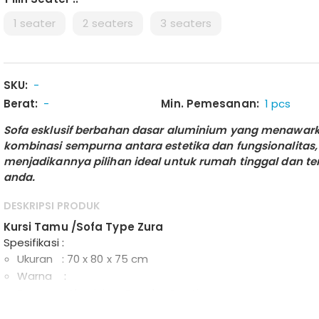
1 seater
2 seaters
3 seaters
SKU:
-
Berat:
-
Min. Pemesanan:
1 pcs
Sofa esklusif berbahan dasar aluminium yang menawar
kombinasi sempurna antara estetika dan fungsionalitas,
menjadikannya pilihan ideal untuk rumah tinggal dan t
anda.
DESKRIPSI PRODUK
Kursi Tamu /Sofa Type Zura
Spesifikasi :
Ukuran : 70 x 80 x 75 cm
Warna :
Frame : Aluminium Powder Coating
Bahan : Rotan dan kain serat sintetis