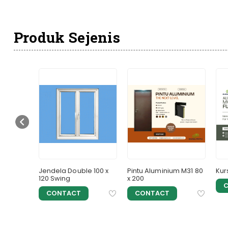
Produk Sejenis
 AL200
Jendela Double 100 x
Pintu Aluminium M31 80
Kur
120 Swing
x 200
CONTACT
CONTACT