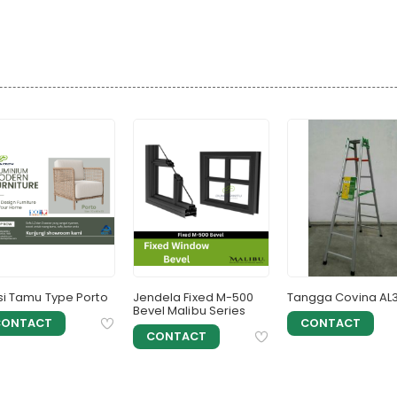
Keunggulan : Design menarik, artistik dan tidak panas
Kegunaan : Cocok untuk Hotel, Cafe, Perkantoran bahk
tinggal
si Tamu Type Porto
Jendela Fixed M-500
Tangga Covina AL
Bevel Malibu Series
CONTACT
CONTACT
CONTACT