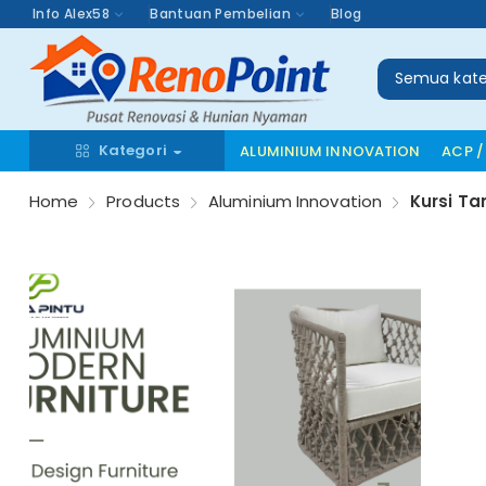
Info Alex58
Bantuan Pembelian
Blog
Semua kate
Kategori
ALUMINIUM INNOVATION
ACP /
Home
Products
Aluminium Innovation
Kursi T