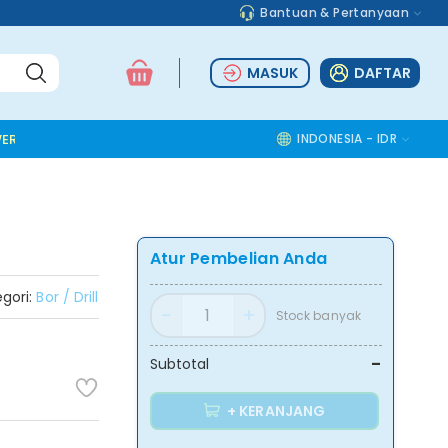
Bantuan & Pertanyaan
MASUK
DAFTAR
ER TOOLS
ALUMINIUM ACCESSORIES
SAFETY TOOLS
INDONESIA - IDR
COMMOD
Atur Pembelian Anda
gori:
Bor / Drill
Stock banyak
-
Subtotal
+ KERANJANG