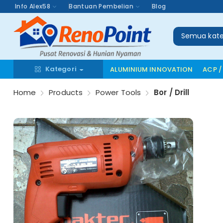
Info Alex58
Bantuan Pembelian
Blog
Semua kate
Kategori
ALUMINIUM INNOVATION
ACP /
Home
Products
Power Tools
Bor / Drill