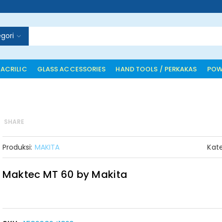
gori
 ACRILIC
GLASS ACCESSORIES
HAND TOOLS / PERKAKAS
POW
SHARE
Produksi:
MAKITA
Kate
Maktec MT 60 by Makita