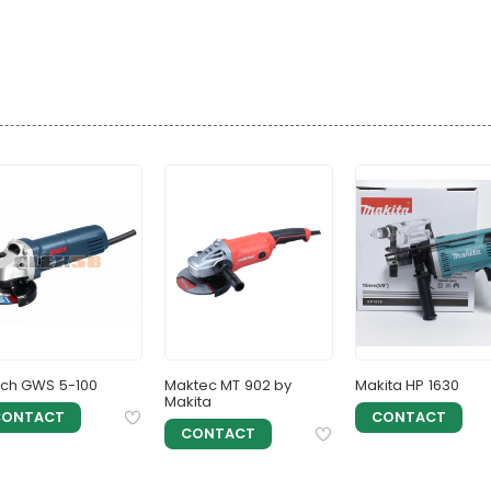
Kecepatan tanpa beban : 0-3.000 rpm
Dimensi : 230 x 66 x 176 mm
Berat : 1.2 kg
ch GWS 5-100
Maktec MT 902 by
Makita HP 1630
Makita
CONTACT
CONTACT
CONTACT