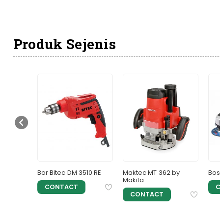
Produk Sejenis
iter Saw
Bor Bitec DM 3510 RE
Maktec MT 362 by
Bos
Makita
CONTACT
CONTACT