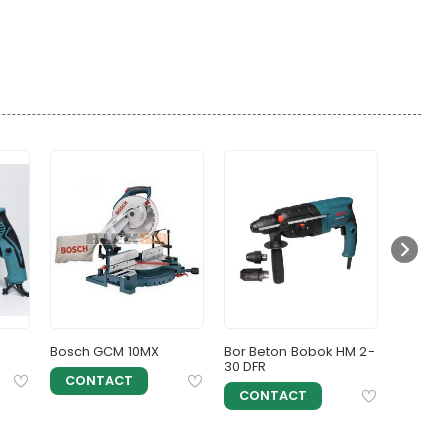
Bosch GCM 10MX
Bor Beton Bobok HM 2-
Bor Bet
30 DFR
20 E
CONTACT
CONTACT
CON