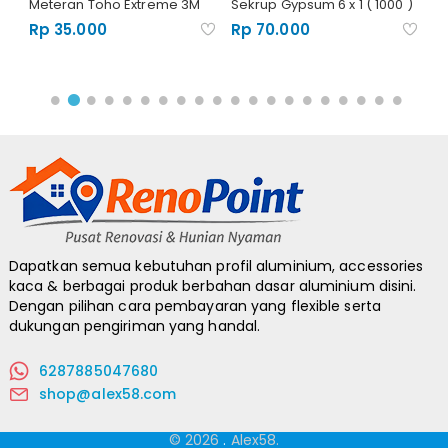
Meteran Toho Extreme 3M
Sekrup Gypsum 6 x 1 ( 1000 )
Gr
A
Rp 35.000
Rp 70.000
R
Dapatkan semua kebutuhan profil aluminium, accessories
kaca & berbagai produk berbahan dasar aluminium disini.
Dengan pilihan cara pembayaran yang flexible serta
dukungan pengiriman yang handal.
6287885047680
shop@alex58.com
© 2026
.
Alex58.