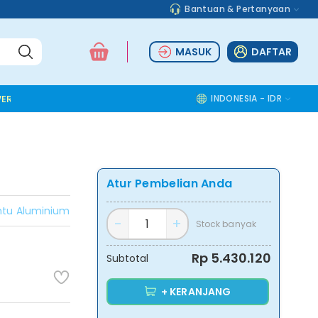
Bantuan & Pertanyaan
MASUK
DAFTAR
ER TOOLS
ALUMINIUM ACCESSORIES
SAFETY TOOLS
INDONESIA - IDR
COMMOD
Atur Pembelian Anda
ntu Aluminium
Stock banyak
Rp 5.430.120
Subtotal
+ KERANJANG