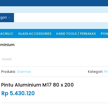
gori
 ACRILIC
GLASS ACCESSORIES
HAND TOOLS / PERKAKAS
POW
luminium
SHARE
Produksi:
Starmas
Kategori:
Pi
Pintu Aluminium M17 80 x 200
Rp 5.430.120