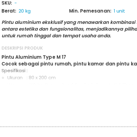
SKU:
-
Berat:
20 kg
Min. Pemesanan:
1 unit
Pintu aluminium eksklusif yang menawarkan kombinasi
antara estetika dan fungsionalitas, menjadikannya piliha
untuk rumah tinggal dan tempat usaha anda.
DESKRIPSI PRODUK
Pintu Aluminium Type M 17
Cocok sebagai pintu rumah, pintu kamar dan pintu ka
Spesifikasi :
Ukuran : 80 x 200 cm
Warna : White, Brown, Sand Tex Dark Grey, Jati & Ebony
Kunci : Standard Dekkson ST 304
Engsel : Stanless Steel 304
Keunggulan : Anti air, anti rayap, meredam panas dan s
Garansi warna : 10 tahun