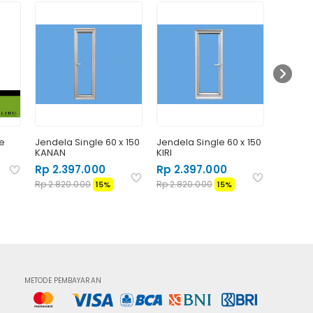
de
Jendela Single 60 x 150
Jendela Single 60 x 150
Pintu A
KANAN
KIRI
x 215 
Rp 2.397.000
Rp 2.397.000
Rp 8.
Rp 2.820.000
Rp 2.820.000
15%
15%
METODE PEMBAYARAN