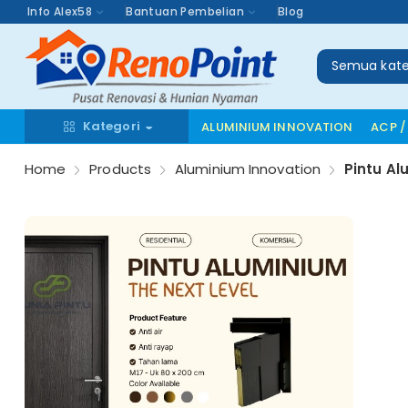
Info Alex58
Bantuan Pembelian
Blog
Semua kate
Kategori
ALUMINIUM INNOVATION
ACP /
Home
Products
Aluminium Innovation
Pintu A