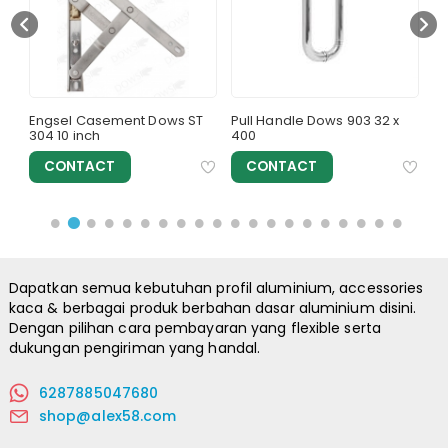
FS
Engsel Casement Dows ST
Pull Handle Dows 903 32 x
Ku
304 10 inch
400
CONTACT
CONTACT
Dapatkan semua kebutuhan profil aluminium, accessories
kaca & berbagai produk berbahan dasar aluminium disini.
Dengan pilihan cara pembayaran yang flexible serta
dukungan pengiriman yang handal.
6287885047680
shop@alex58.com