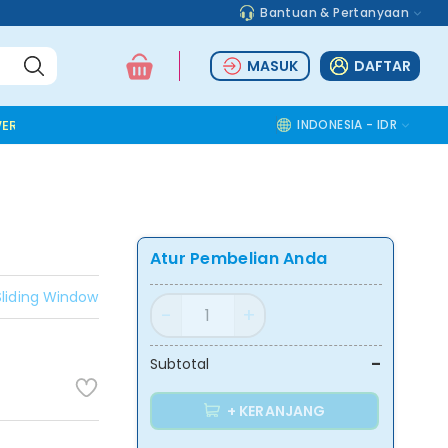
Bantuan & Pertanyaan
MASUK
DAFTAR
ER TOOLS
ALUMINIUM ACCESSORIES
SAFETY TOOLS
INDONESIA - IDR
COMMOD
Atur Pembelian Anda
Sliding Window
-
Subtotal
+ KERANJANG