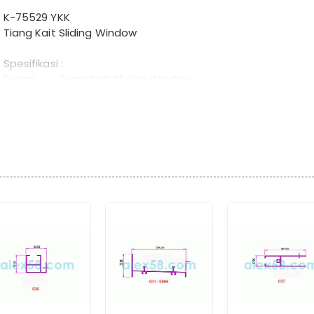
K-75529 YKK
Tiang Kait Sliding Window
Spesifikasi :
Fungsi : Tiang Kait Sliding Window
Dimensi : 28.60 mm x 20.60 mm x 6 Meter
Tebal : 1.20
Berat : 2.490 kg / batang
Protect : YKK
Warna : TW002, YB1C, YS1, YS1C, YK1C
Packing : Colly untuk Pengiriman Luar Kota
Note :
- YKK juga menyediakan ukuran ketebalan berbeda untuk pro
- Terdapat opsi inden produksi dengan warna khusus nam
berprotect YKK jika volume mencukupi
- Untuk pertanyaan lebih lanjut silahkan hub : 08788504768
081513379880