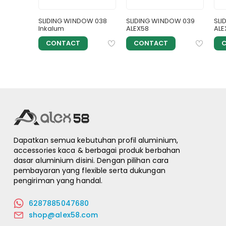
OW 040
SLIDING WINDOW 038
SLIDING WINDOW 039
SLI
Inkalum
ALEX58
ALE
CONTACT
CONTACT
Dapatkan semua kebutuhan profil aluminium,
accessories kaca & berbagai produk berbahan
dasar aluminium disini. Dengan pilihan cara
pembayaran yang flexible serta dukungan
pengiriman yang handal.
6287885047680
shop@alex58.com