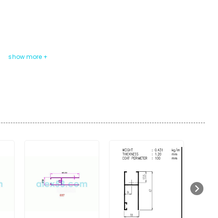
fil ini
un tetap
0 -