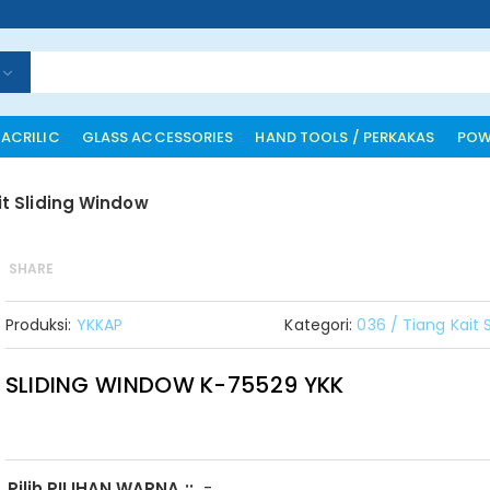
 ACRILIC
GLASS ACCESSORIES
HAND TOOLS / PERKAKAS
POW
it Sliding Window
SHARE
Produksi:
YKKAP
Kategori:
036 / Tiang Kait 
SLIDING WINDOW K-75529 YKK
-
Pilih PILIHAN WARNA ::