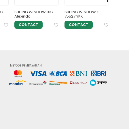
37
SLIDING WINDOW 037
SLIDING WINDOW K-
SLIDIN
Alexindo
75527 YKK
Inkalu
CONTACT
CONTACT
CON
METODE PEMBAYARAN