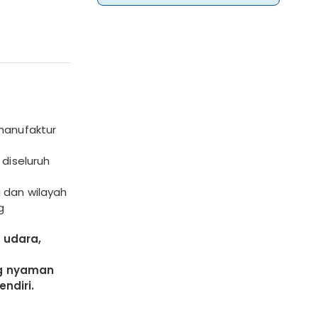
manufaktur
 diseluruh
 dan wilayah
g
 udara,
ng nyaman
ndiri.