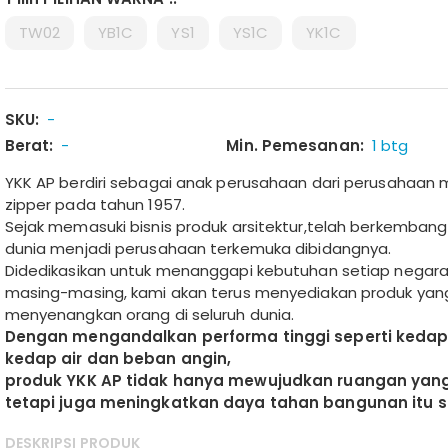
TW02
YB1C
YS1
YS1C
YK1C
SKU:
-
Berat:
-
Min. Pemesanan:
1 btg
YKK AP berdiri sebagai anak perusahaan dari perusahaan 
zipper pada tahun 1957.
Sejak memasuki bisnis produk arsitektur,telah berkembang
dunia menjadi perusahaan terkemuka dibidangnya.
Didedikasikan untuk menanggapi kebutuhan setiap negara
masing-masing, kami akan terus menyediakan produk yan
menyenangkan orang di seluruh dunia.
Dengan mengandalkan performa tinggi seperti kedap
kedap air dan beban angin,
produk YKK AP tidak hanya mewujudkan ruangan ya
tetapi juga meningkatkan daya tahan bangunan itu se
DESKRIPSI PRODUK