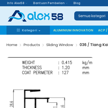
Info Alex58
Bantuan Pembelian
Blog
Semua kategori
Kategori
ALUMINIUM INNOVATION
ACP /
Home
Products
Sliding Window
036 / Tiang Ka