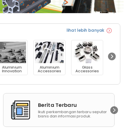
lihat lebih banyak
Aluminium
Aluminium
Glass
Sliding
Innovation
Accessories
Accessories
Berita Terbaru
Ikuti perkembangan terbaru seputar
bisnis dan informasi produk.