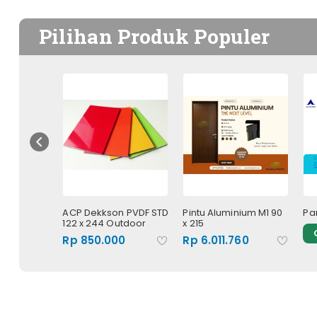
Pilihan Produk Populer
mm ( 19 )
ACP Dekkson PVDF STD
Pintu Aluminium M1 90
Pa
122 x 244 Outdoor
x 215
T
Rp 850.000
Rp 6.011.760