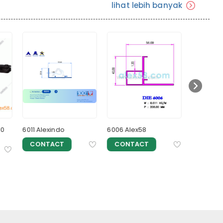
lihat lebih banyak
0
6011 Alexindo
6006 Alex58
SLIDING 
ALEX58
CONTACT
CONTACT
Rp 334.