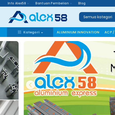
Info Alex58
Bantuan Pembelian
Blog
Semua kategori
Kategori
ALUMINIUM INNOVATION
ACP /