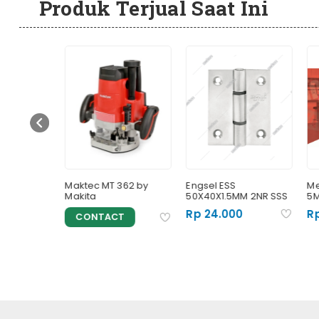
Produk Terjual Saat Ini
0 x 30 mm
Maktec MT 362 by
Engsel ESS
Me
Makita
50X40X1.5MM 2NR SSS
5M
Rp 24.000
Rp
CONTACT