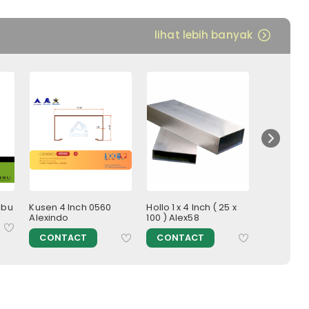
lihat lebih banyak
ibu
Kusen 4 Inch 0560
Hollo 1 x 4 Inch ( 25 x
Pintu Alu
Alexindo
100 ) Alex58
ornamen
Rp 18.88
CONTACT
CONTACT