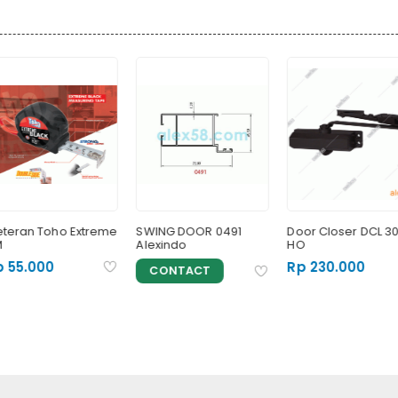
teran Toho Extreme
SWING DOOR 0491
Door Closer DCL 30
Alexindo
HO
 55.000
Rp 230.000
CONTACT